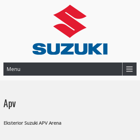
SUZUKI BANJAR BANJARMASIN
Dealer Resmi Suzuki Banjarmasin dan Sekitarnya
Menu
Apv
Eksterior Suzuki APV Arena