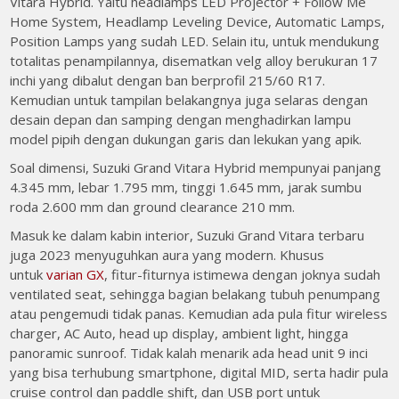
Vitara Hybrid. Yaitu headlamps LED Projector + Follow Me
Home System, Headlamp Leveling Device, Automatic Lamps,
Position Lamps yang sudah LED. Selain itu, untuk mendukung
totalitas penampilannya, disematkan velg alloy berukuran 17
inchi yang dibalut dengan ban berprofil 215/60 R17.
Kemudian untuk tampilan belakangnya juga selaras dengan
desain depan dan samping dengan menghadirkan lampu
model pipih dengan dukungan garis dan lekukan yang apik.
Soal dimensi, Suzuki Grand Vitara Hybrid mempunyai panjang
4.345 mm, lebar 1.795 mm, tinggi 1.645 mm, jarak sumbu
roda 2.600 mm dan ground clearance 210 mm.
Masuk ke dalam kabin interior, Suzuki Grand Vitara terbaru
juga 2023 menyuguhkan aura yang modern. Khusus
untuk
varian GX
, fitur-fiturnya istimewa dengan joknya sudah
ventilated seat, sehingga bagian belakang tubuh penumpang
atau pengemudi tidak panas. Kemudian ada pula fitur wireless
charger, AC Auto, head up display, ambient light, hingga
panoramic sunroof. Tidak kalah menarik ada head unit 9 inci
yang bisa terhubung smartphone, digital MID, serta hadir pula
cruise control dan paddle shift, dan USB port untuk